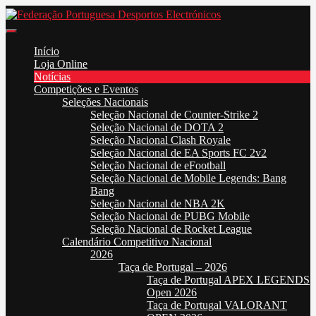
Skip
to
Federação Portuguesa Desportos Electrónicos
FPDE
content
Início
Loja Online
Notícias
Competições e Eventos
Seleções Nacionais
Seleção Nacional de Counter-Strike 2
Seleção Nacional de DOTA 2
Seleção Nacional Clash Royale
Seleção Nacional de EA Sports FC 2v2
Seleção Nacional de eFootball
Seleção Nacional de Mobile Legends: Bang
Bang
Seleção Nacional de NBA 2K
Seleção Nacional de PUBG Mobile
Seleção Nacional de Rocket League
Calendário Competitivo Nacional
2026
Taça de Portugal – 2026
Taça de Portugal APEX LEGENDS
Open 2026
Taça de Portugal VALORANT