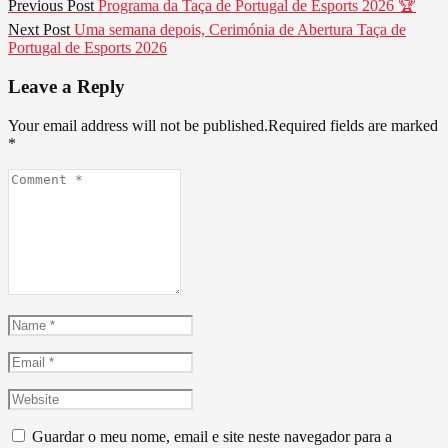
Navegação
Previous
Previous Post
Programa da Taça de Portugal de Esports 2026 🏆️
post:
de
Next
Next Post
Uma semana depois, Cerimónia de Abertura Taça de
post:
Portugal de Esports 2026
artigos
Leave a Reply
Your email address will not be published.Required fields are marked
*
Comment
*
Name
*
Email
*
Website
Guardar o meu nome, email e site neste navegador para a