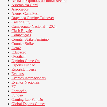
Arena de Opiniões do Jornal Record
Assembleia Geral
Associados
Azores GameFest
Bragança Gaming Takeover
Call of Duty
Campeonato Nacional – 2024
Clash Royale
Competições
Counter Strike Feminino
Counter-Strike
Dota2
Educação
eFootball
Espinho Game On
Esports Fundão
EsportsUniverse
Eventos
Eventos Internacionais
Eventos Nacionais
FC
Formação
Fundão
Gaming Lab Fundão
Global Esports Games