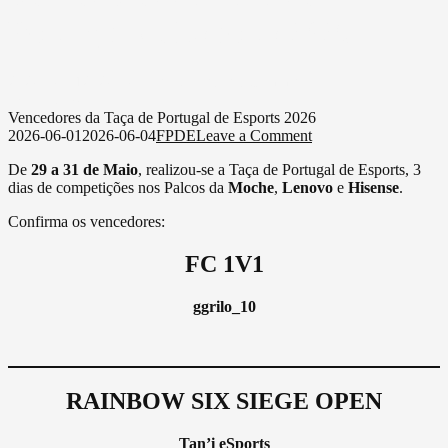
Portugal de Esports 2026
on
2026-06-01
2026-06-04
FPDE
Leave a Comment
Vencedores
Scroll Down
da
Vencedores da Taça de Portugal de Esports 2026
Taça
on
2026-06-01
2026-06-04
FPDE
Leave a Comment
de
Vencedores
De
29 a 31 de Maio
, realizou-se a Taça de Portugal de Esports, 3
Portugal
da
dias de competições nos Palcos da
Moche
,
Lenovo
e
Hisense
.
de
Taça
Esports
de
Confirma os vencedores:
2026
Portugal
de
FC 1V1
Esports
2026
ggrilo_10
RAINBOW SIX SIEGE OPEN
Tan’i eSports