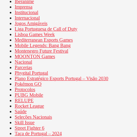
Iberanime
Imprensa
Institucional
Internacional
Jogos Amigáveis
Liga Portuguesa de Call of Duty
Lisboa Games Week
Mediterranean Esports Games
Mobile Legends: Bang Bang
Montenegro Future Festival
MOONTON Games
Nacional
Parcerias
Phygital Portugal
Plano Estratégico Esports Portugal – Visão 2030
Pokémon GO
Protocolos
PUBG Mobile
RELUPE
Rocket League
Saúde
Seleções Nacionais
Skill Issue
Street Fighter 6
Taça de Portugal – 2024