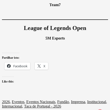
Team7
League of Legends Open
5M Esports
Partilhar isto:
Facebook
X
Like this:
2026
,
Eventos
,
Eventos Nacionais
,
Fundão
,
Imprensa
,
Institucional
,
Internacional
,
Taça de Portugal - 2026