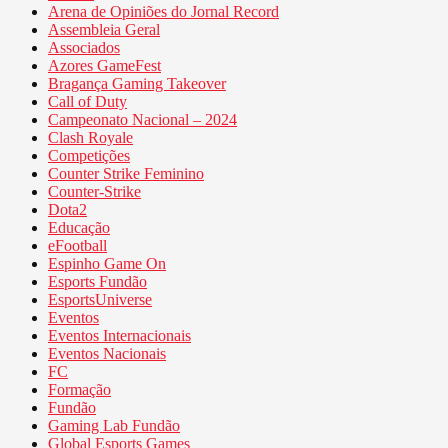
Arena de Opiniões do Jornal Record
Assembleia Geral
Associados
Azores GameFest
Bragança Gaming Takeover
Call of Duty
Campeonato Nacional – 2024
Clash Royale
Competições
Counter Strike Feminino
Counter-Strike
Dota2
Educação
eFootball
Espinho Game On
Esports Fundão
EsportsUniverse
Eventos
Eventos Internacionais
Eventos Nacionais
FC
Formação
Fundão
Gaming Lab Fundão
Global Esports Games