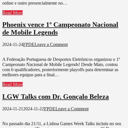
online e outro presencialmente no…
Read More
Phoenix vence 1º Campeonato Nacional
de Mobile Legends
on
2024-11-24
FPDE
Leave a Comment
Phoenix
vence
A Federação Portuguesa de Desportos Eletrónicos organizou o 1º
1º
Campeonato Nacional de Mobile Legends! Desde Maio, contou
Campeonato
com 6 qualificadores, posteriormente playoffs para determinar as
Nacional
melhores equipas para a final…
de
Mobile
Read More
Legends
LGW Talks com Dr. Gonçalo Beleza
on
2024-11-21
2024-11-22
FPDE
Leave a Comment
LGW
Talks
No passado dia 21/11, a Lisboa Games Week Talks incluiu no seu
com