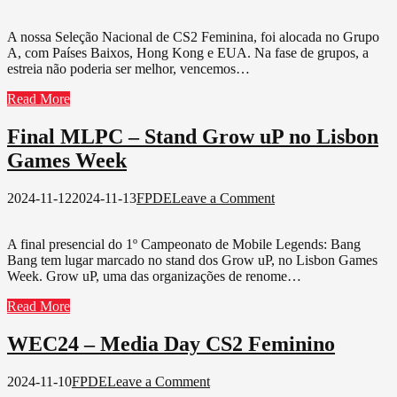
WEC24
–
A nossa Seleção Nacional de CS2 Feminina, foi alocada no Grupo
Seleção
A, com Países Baixos, Hong Kong e EUA. Na fase de grupos, a
Feminina
estreia não poderia ser melhor, vencemos…
CS2
conquista
Read More
o
bronze
Final MLPC – Stand Grow uP no Lisbon
Games Week
on
2024-11-12
2024-11-13
FPDE
Leave a Comment
Final
MLPC
A final presencial do 1º Campeonato de Mobile Legends: Bang
–
Bang tem lugar marcado no stand dos Grow uP, no Lisbon Games
Stand
Week. Grow uP, uma das organizações de renome…
Grow
uP
Read More
no
Lisbon
WEC24 – Media Day CS2 Feminino
Games
Week
on
2024-11-10
FPDE
Leave a Comment
WEC24