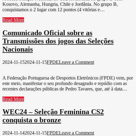
Kosovo, Alemanha, Hungria, Chile e Jordânia. No grupo B,
CS2
conquistamos o 2 lugar com 12 pontos (4 vitórias e…
conquista
2º
Read More
lugar
Comunicado Oficial sobre as
Transmissões dos jogos das Seleções
Nacionais
on
2024-11-15
2024-11-15
FPDE
Leave a Comment
Comunicado
Oficial
A Federação Portuguesa de Desportos Eletrónicos (FPDE) vem, por
sobre
este meio, manifestar o seu profundo desagrado e repúdio com as
as
recentes declarações públicas de Pedro Tavares, que, até à data…
Transmissões
dos
Read More
jogos
das
WEC24 – Seleção Feminina CS2
Seleções
Nacionais
conquista o bronze
on
2024-11-14
2024-11-15
FPDE
Leave a Comment