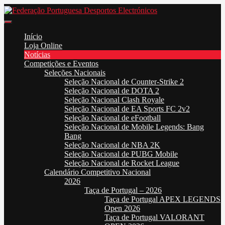
Skip
to
Federação Portuguesa Desportos Electrónicos
FPDE
content
Início
Loja Online
Notícias
Competições e Eventos
Seleções Nacionais
Seleção Nacional de Counter-Strike 2
Seleção Nacional de DOTA 2
Seleção Nacional Clash Royale
Seleção Nacional de EA Sports FC 2v2
Seleção Nacional de eFootball
Seleção Nacional de Mobile Legends: Bang
Bang
Seleção Nacional de NBA 2K
Seleção Nacional de PUBG Mobile
Seleção Nacional de Rocket League
Calendário Competitivo Nacional
2026
Taça de Portugal – 2026
Taça de Portugal APEX LEGENDS
Open 2026
Taça de Portugal VALORANT