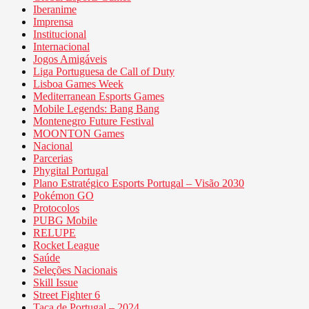
Iberanime
Imprensa
Institucional
Internacional
Jogos Amigáveis
Liga Portuguesa de Call of Duty
Lisboa Games Week
Mediterranean Esports Games
Mobile Legends: Bang Bang
Montenegro Future Festival
MOONTON Games
Nacional
Parcerias
Phygital Portugal
Plano Estratégico Esports Portugal – Visão 2030
Pokémon GO
Protocolos
PUBG Mobile
RELUPE
Rocket League
Saúde
Seleções Nacionais
Skill Issue
Street Fighter 6
Taça de Portugal – 2024