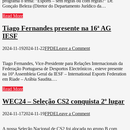
programa o tema: “Esports – sem regras ou com regras?“ Dr.
Dr.
Gonçalo Beleza (Diretor do Departamento Jurídico da…
Gonçalo
Beleza
Read More
Tiago Fernandes presente na 16ª AG
IESF
on
2024-11-19
2024-11-22
FPDE
Leave a Comment
Tiago
Fernandes
Tiago Fernandes, Vice-Presidente para Relações Internacionais da
presente
Federação Portuguesa de Desportos Electrónicos , esteve presente
na
na 16ª Assembleia Geral da IESF – International Esports Federation
16ª
em Riade – Arábia Saudita.…
AG
IESF
Read More
WEC24 – Seleção CS2 conquista 2º lugar
on
2024-11-17
2024-11-19
FPDE
Leave a Comment
WEC24
–
A nossa Seleção Nacional de CS2 foi alocada no grupo B com
Seleção