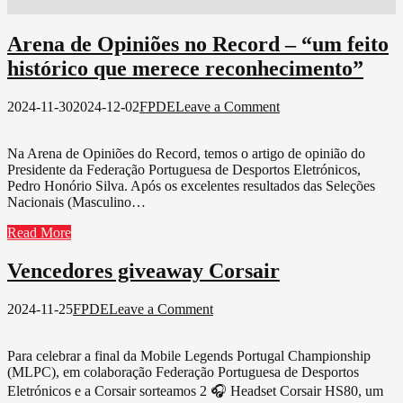
Arena de Opiniões no Record – “um feito
histórico que merece reconhecimento”
on
2024-11-30
2024-12-02
FPDE
Leave a Comment
Arena
de
Na Arena de Opiniões do Record, temos o artigo de opinião do
Opiniões
Presidente da Federação Portuguesa de Desportos Eletrónicos,
no
Pedro Honório Silva. Após os excelentes resultados das Seleções
Record
Nacionais (Masculino…
–
“um
Read More
feito
histórico
Vencedores giveaway Corsair
que
merece
reconhecimento”
on
2024-11-25
FPDE
Leave a Comment
Vencedores
giveaway
Para celebrar a final da Mobile Legends Portugal Championship
Corsair
(MLPC), em colaboração Federação Portuguesa de Desportos
Eletrónicos e a Corsair sorteamos 2 🎧 Headset Corsair HS80, um