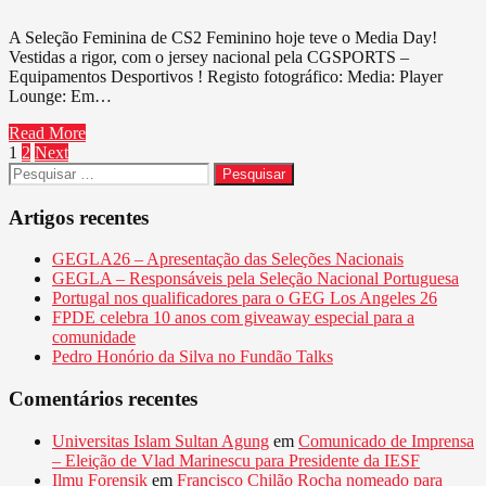
–
A Seleção Feminina de CS2 Feminino hoje teve o Media Day!
Media
Vestidas a rigor, com o jersey nacional pela CGSPORTS –
Day
Equipamentos Desportivos ! Registo fotográfico: Media: Player
CS2
Lounge: Em…
Feminino
Read More
Paginação
1
2
Next
Pesquisar
dos
por:
conteúdos
Artigos recentes
GEGLA26 – Apresentação das Seleções Nacionais
GEGLA – Responsáveis pela Seleção Nacional Portuguesa
Portugal nos qualificadores para o GEG Los Angeles 26
FPDE celebra 10 anos com giveaway especial para a
comunidade
Pedro Honório da Silva no Fundão Talks
Comentários recentes
Universitas Islam Sultan Agung
em
Comunicado de Imprensa
– Eleição de Vlad Marinescu para Presidente da IESF
Ilmu Forensik
em
Francisco Chilão Rocha nomeado para