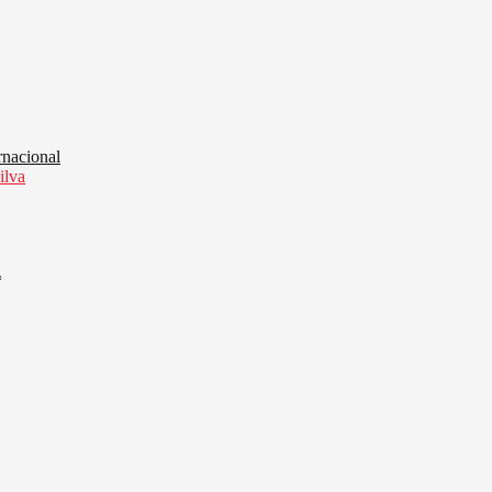
rnacional
ilva
*