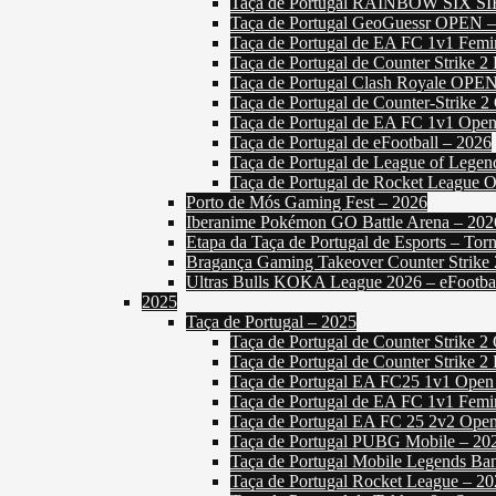
Taça de Portugal RAINBOW SIX S
Taça de Portugal GeoGuessr OPEN –
Taça de Portugal de EA FC 1v1 Femi
Taça de Portugal de Counter Strike 2
Taça de Portugal Clash Royale OPE
Taça de Portugal de Counter-Strike 
Taça de Portugal de EA FC 1v1 Open
Taça de Portugal de eFootball – 2026
Taça de Portugal de League of Lege
Taça de Portugal de Rocket League 
Porto de Mós Gaming Fest – 2026
Iberanime Pokémon GO Battle Arena – 202
Etapa da Taça de Portugal de Esports – T
Bragança Gaming Takeover Counter Strike
Ultras Bulls KOKA League 2026 – eFootba
2025
Taça de Portugal – 2025
Taça de Portugal de Counter Strike 2
Taça de Portugal de Counter Strike 2
Taça de Portugal EA FC25 1v1 Open
Taça de Portugal de EA FC 1v1 Femi
Taça de Portugal EA FC 25 2v2 Ope
Taça de Portugal PUBG Mobile – 20
Taça de Portugal Mobile Legends Ba
Taça de Portugal Rocket League – 2