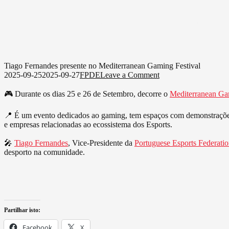
Tiago Fernandes presente no M
on
2025-09-25
2025-09-27
FPDE
Leave a Comment
Tiago
Scroll Down
Fernandes
Tiago Fernandes presente no Mediterranean Gaming Festival
presente
on
2025-09-25
2025-09-27
FPDE
Leave a Comment
no
Tiago
Mediterranean
Fernandes
🎮 Durante os dias 25 e 26 de Setembro, decorre o
Mediterranean Ga
Gaming
presente
Festival
no
📍 É um evento dedicados ao gaming, tem espaços com demonstrações
Mediterranean
e empresas relacionadas ao ecossistema dos Esports.
Gaming
Festival
🎤
Tiago Fernandes
, Vice-Presidente da
Portuguese Esports Federati
desporto na comunidade.
Partilhar isto:
Facebook
X