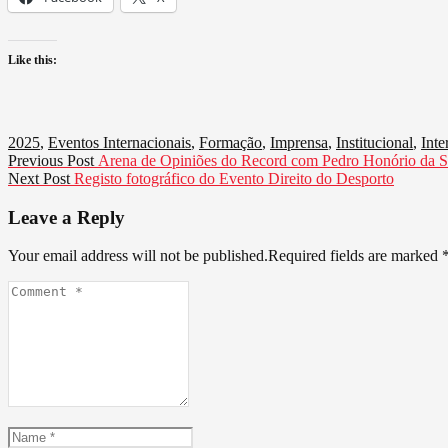
Like this:
2025
,
Eventos Internacionais
,
Formação
,
Imprensa
,
Institucional
,
Inte
Navegação
Previous
Previous Post
Arena de Opiniões do Record com Pedro Honório da S
Next
post:
Next Post
Registo fotográfico do Evento Direito do Desporto
de
post:
artigos
Leave a Reply
Your email address will not be published.Required fields are marked
Comment
*
Name