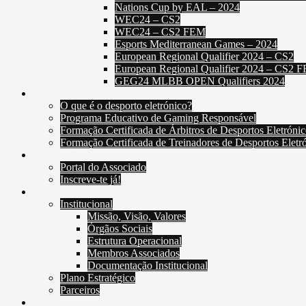
Nations Cup by EAL – 2024
WEC24 – CS2
WEC24 – CS2 FEM
Esports Mediterranean Games – 2024
European Regional Qualifier 2024 – CS2
European Regional Qualifier 2024 – CS2 
GEG24 MLBB OPEN Qualifiers 2024
Educação e Formação
O que é o desporto eletrónico?
Programa Educativo de Gaming Responsável
Formação Certificada de Árbitros de Desportos Eletrónic
Formação Certificada de Treinadores de Desportos Eletr
Associados
Portal do Associado
Inscreve-te já!
Sobre a FPDE
Institucional
Missão, Visão, Valores
Órgãos Sociais
Estrutura Operacional
Membros Associados
Documentação Institucional
Plano Estratégico
Parceiros
Contatos