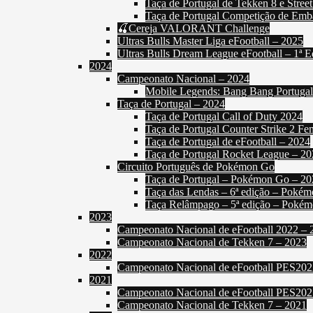
Taça de Portugal de Tekken 8 e Street
Taça de Portugal Competição de Emb
🍒Cereja VALORANT Challenge
Ultras Bulls Master Liga eFootball – 2025
Ultras Bulls Dream League eFootball – 1ª E
2024
Campeonato Nacional – 2024
Mobile Legends: Bang Bang Portuga
Taça de Portugal – 2024
Taça de Portugal Call of Duty 2024
Taça de Portugal Counter Strike 2 Fe
Taça de Portugal de eFootball – 2024
Taça de Portugal Rocket League – 2
Circuito Português de Pokémon Go
Taça de Portugal – Pokémon Go – 20
Taça das Lendas – 6ª edição – Poké
Taça Relâmpago – 5ª edição – Poké
2023
Campeonato Nacional de eFootball 2022 – 
Campeonato Nacional de Tekken 7 – 2023
2022
Campeonato Nacional de eFootball PES202
2021
Campeonato Nacional de eFootball PES202
Campeonato Nacional de Tekken 7 – 2021