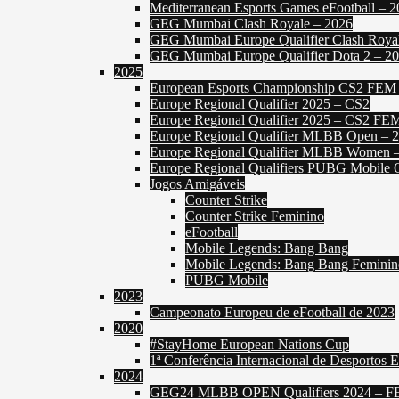
Mediterranean Esports Games eFootball – 
GEG Mumbai Clash Royale – 2026
GEG Mumbai Europe Qualifier Clash Roya
GEG Mumbai Europe Qualifier Dota 2 – 2
2025
European Esports Championship CS2 FEM
Europe Regional Qualifier 2025 – CS2
Europe Regional Qualifier 2025 – CS2 FE
Europe Regional Qualifier MLBB Open – 
Europe Regional Qualifier MLBB Women 
Europe Regional Qualifiers PUBG Mobile 
Jogos Amigáveis
Counter Strike
Counter Strike Feminino
eFootball
Mobile Legends: Bang Bang
Mobile Legends: Bang Bang Feminin
PUBG Mobile
2023
Campeonato Europeu de eFootball de 2023
2020
#StayHome European Nations Cup
1ª Conferência Internacional de Desportos E
2024
GEG24 MLBB OPEN Qualifiers 2024 – 