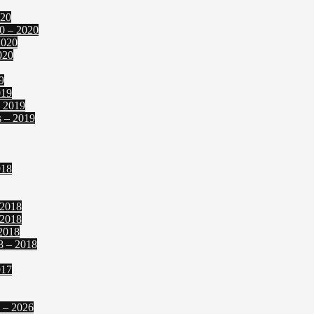
020
0 – 2020
2020
020
9
019
– 2019
s – 2019
018
 2018
 2018
2018
8 – 2018
017
 – 2026