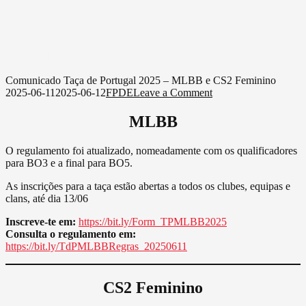
2025 – MLBB e CS2 Feminino
on
2025-06-11
2025-06-12
FPDE
Leave a Comment
Comunicado
Scroll Down
Taça
Comunicado Taça de Portugal 2025 – MLBB e CS2 Feminino
de
on
2025-06-11
2025-06-12
FPDE
Leave a Comment
Portugal
Comunicado
2025
Taça
MLBB
–
de
MLBB
Portugal
O regulamento foi atualizado, nomeadamente com os qualificadores
e
2025
para BO3 e a final para BO5.
CS2
–
Feminino
MLBB
As inscrições para a taça estão abertas a todos os clubes, equipas e
e
clans, até dia 13/06
CS2
Feminino
Inscreve-te em:
https://bit.ly/Form_TPMLBB2025
Consulta o regulamento em:
https://bit.ly/TdPMLBBRegras_20250611
CS2 Feminino