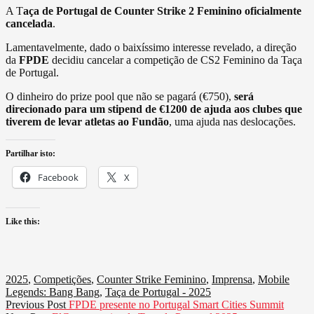
A T
aça de Portugal de Counter Strike 2 Feminino
oficialmente
cancelada
.
Lamentavelmente, dado o baixíssimo interesse revelado, a direção
da
FPDE
decidiu cancelar a competição de CS2 Feminino da Taça
de Portugal.
O dinheiro do prize pool que não se pagará (€750),
será
direcionado para um stipend de €1200 de ajuda aos clubes que
tiverem de levar atletas ao Fundão
, uma ajuda nas deslocações.
Partilhar isto:
Facebook
X
Like this:
2025
,
Competições
,
Counter Strike Feminino
,
Imprensa
,
Mobile
Legends: Bang Bang
,
Taça de Portugal - 2025
Navegação
Previous
Previous Post
FPDE presente no Portugal Smart Cities Summit