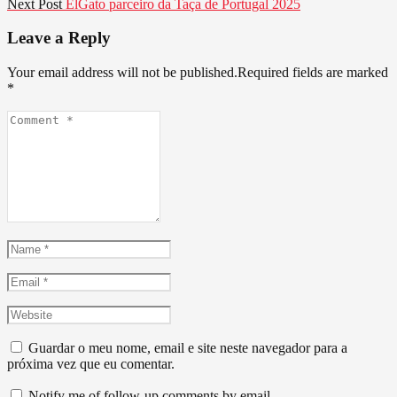
Next
post:
Next Post
ElGato parceiro da Taça de Portugal 2025
de
post:
artigos
Leave a Reply
Your email address will not be published.Required fields are marked
*
Comment
*
Name
*
Email
*
Website
Guardar o meu nome, email e site neste navegador para a
próxima vez que eu comentar.
Notify me of follow-up comments by email.