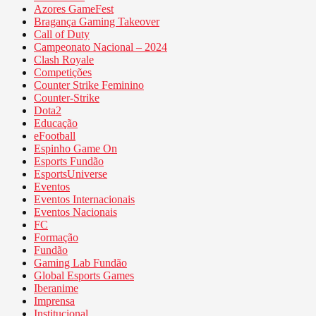
Azores GameFest
Bragança Gaming Takeover
Call of Duty
Campeonato Nacional – 2024
Clash Royale
Competições
Counter Strike Feminino
Counter-Strike
Dota2
Educação
eFootball
Espinho Game On
Esports Fundão
EsportsUniverse
Eventos
Eventos Internacionais
Eventos Nacionais
FC
Formação
Fundão
Gaming Lab Fundão
Global Esports Games
Iberanime
Imprensa
Institucional