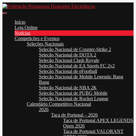
Skip
to
Federação Portuguesa Desportos Electrónicos
FPDE
content
Início
Loja Online
Notícias
Competições e Eventos
Seleções Nacionais
Seleção Nacional de Counter-Strike 2
Seleção Nacional de DOTA 2
Seleção Nacional Clash Royale
Seleção Nacional de EA Sports FC 2v2
Seleção Nacional de eFootball
Seleção Nacional de Mobile Legends: Bang
Bang
Seleção Nacional de NBA 2K
Seleção Nacional de PUBG Mobile
Seleção Nacional de Rocket League
Calendário Competitivo Nacional
2026
Taça de Portugal – 2026
Taça de Portugal APEX LEGENDS
Open 2026
Taça de Portugal VALORANT