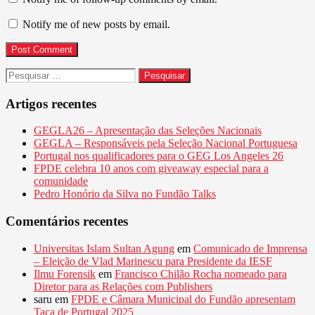
Notify me of new posts by email.
Pesquisar
por:
Artigos recentes
GEGLA26 – Apresentação das Seleções Nacionais
GEGLA – Responsáveis pela Seleção Nacional Portuguesa
Portugal nos qualificadores para o GEG Los Angeles 26
FPDE celebra 10 anos com giveaway especial para a
comunidade
Pedro Honório da Silva no Fundão Talks
Comentários recentes
Universitas Islam Sultan Agung
em
Comunicado de Imprensa
– Eleição de Vlad Marinescu para Presidente da IESF
Ilmu Forensik
em
Francisco Chilão Rocha nomeado para
Diretor para as Relações com Publishers
saru
em
FPDE e Câmara Municipal do Fundão apresentam
Taça de Portugal 2025