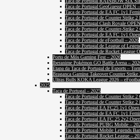
Taça de Portugal RAINBOW SIX S
Taça de Portugal GeoGuessr OPEN –
Taça de Portugal de EA FC 1v1 Femi
Taça de Portugal de Counter Strike 2
Taça de Portugal Clash Royale OPE
Taça de Portugal de Counter-Strike 
Taça de Portugal de EA FC 1v1 Open
Taça de Portugal de eFootball – 2026
Taça de Portugal de League of Lege
Taça de Portugal de Rocket League 
Porto de Mós Gaming Fest – 2026
Iberanime Pokémon GO Battle Arena – 202
Etapa da Taça de Portugal de Esports – T
Bragança Gaming Takeover Counter Strike
Ultras Bulls KOKA League 2026 – eFootba
2025
Taça de Portugal – 2025
Taça de Portugal de Counter Strike 2
Taça de Portugal de Counter Strike 2
Taça de Portugal EA FC25 1v1 Open
Taça de Portugal de EA FC 1v1 Femi
Taça de Portugal EA FC 25 2v2 Ope
Taça de Portugal PUBG Mobile – 20
Taça de Portugal Mobile Legends Ba
Taça de Portugal Rocket League – 2