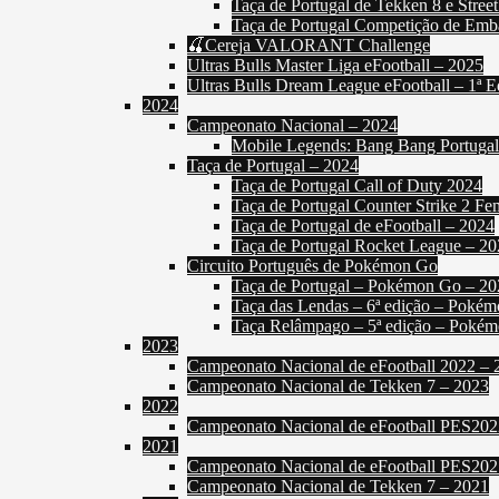
Taça de Portugal de Tekken 8 e Street
Taça de Portugal Competição de Emb
🍒Cereja VALORANT Challenge
Ultras Bulls Master Liga eFootball – 2025
Ultras Bulls Dream League eFootball – 1ª E
2024
Campeonato Nacional – 2024
Mobile Legends: Bang Bang Portuga
Taça de Portugal – 2024
Taça de Portugal Call of Duty 2024
Taça de Portugal Counter Strike 2 Fe
Taça de Portugal de eFootball – 2024
Taça de Portugal Rocket League – 2
Circuito Português de Pokémon Go
Taça de Portugal – Pokémon Go – 20
Taça das Lendas – 6ª edição – Poké
Taça Relâmpago – 5ª edição – Poké
2023
Campeonato Nacional de eFootball 2022 – 
Campeonato Nacional de Tekken 7 – 2023
2022
Campeonato Nacional de eFootball PES202
2021
Campeonato Nacional de eFootball PES202
Campeonato Nacional de Tekken 7 – 2021