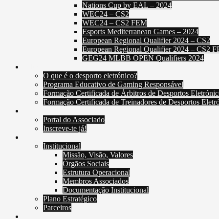
Nations Cup by EAL – 2024
WEC24 – CS2
WEC24 – CS2 FEM
Esports Mediterranean Games – 2024
European Regional Qualifier 2024 – CS2
European Regional Qualifier 2024 – CS2 
GEG24 MLBB OPEN Qualifiers 2024
Educação e Formação
O que é o desporto eletrónico?
Programa Educativo de Gaming Responsável
Formação Certificada de Árbitros de Desportos Eletrónic
Formação Certificada de Treinadores de Desportos Eletr
Associados
Portal do Associado
Inscreve-te já!
Sobre a FPDE
Institucional
Missão, Visão, Valores
Órgãos Sociais
Estrutura Operacional
Membros Associados
Documentação Institucional
Plano Estratégico
Parceiros
Contatos