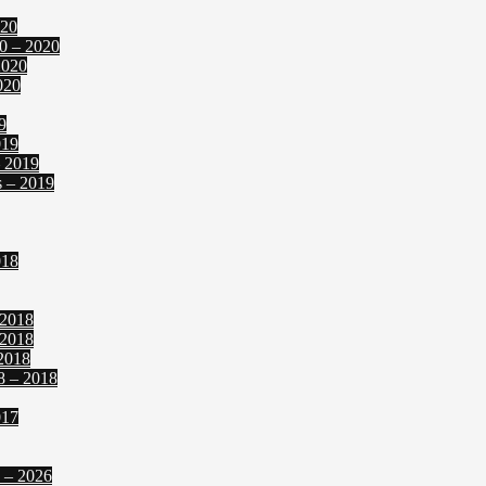
020
0 – 2020
2020
020
9
019
– 2019
s – 2019
018
 2018
 2018
2018
8 – 2018
017
 – 2026