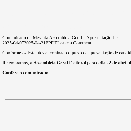
Comunicado da Mesa da Assembl
on
2025-04-07
2025-04-21
FPDE
Leave a Comment
Comunicado
Scroll Down
da
Comunicado da Mesa da Assembleia Geral – Apresentação Lista
Mesa
on
2025-04-07
2025-04-21
FPDE
Leave a Comment
da
Comunicado
Conforme os Estatutos e terminado o prazo de apresentação de candid
Assembleia
da
Geral
Mesa
Relembramos, a
Assembleia Geral Eleitoral
para o dia
22 de abril 
–
da
Apresentação
Assembleia
Confere o comunicado:
Lista
Geral
–
Apresentação
Lista