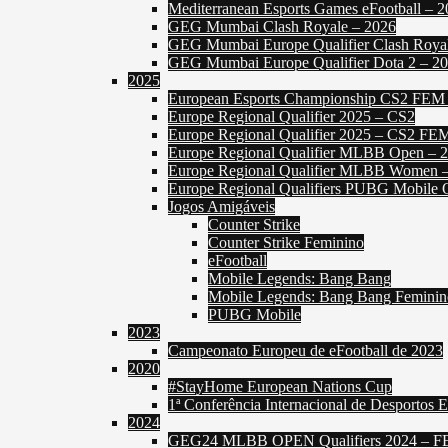
Mediterranean Esports Games eFootball – 
GEG Mumbai Clash Royale – 2026
GEG Mumbai Europe Qualifier Clash Roya
GEG Mumbai Europe Qualifier Dota 2 – 2
2025
European Esports Championship CS2 FEM
Europe Regional Qualifier 2025 – CS2
Europe Regional Qualifier 2025 – CS2 FE
Europe Regional Qualifier MLBB Open – 
Europe Regional Qualifier MLBB Women 
Europe Regional Qualifiers PUBG Mobile 
Jogos Amigáveis
Counter Strike
Counter Strike Feminino
eFootball
Mobile Legends: Bang Bang
Mobile Legends: Bang Bang Feminin
PUBG Mobile
2023
Campeonato Europeu de eFootball de 2023
2020
#StayHome European Nations Cup
1ª Conferência Internacional de Desportos E
2024
GEG24 MLBB OPEN Qualifiers 2024 – 