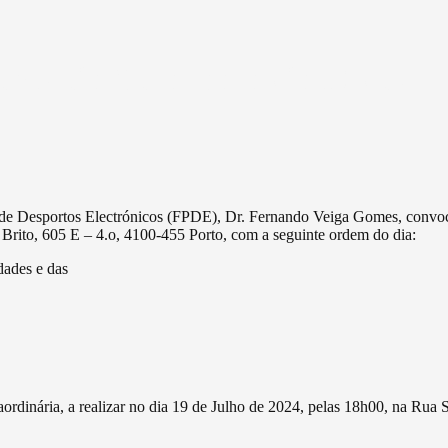
embleia Geral para dia 19 de Ju
de Desportos Electrónicos (FPDE), Dr. Fernando Veiga Gomes, convoc
e Brito, 605 E – 4.o, 4100-455 Porto, com a seguinte ordem do dia:
dades e das
inária, a realizar no dia 19 de Julho de 2024, pelas 18h00, na Rua S