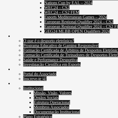
Nations Cup by EAL – 2024
WEC24 – CS2
WEC24 – CS2 FEM
Esports Mediterranean Games – 2024
European Regional Qualifier 2024 – CS2
European Regional Qualifier 2024 – CS2 
GEG24 MLBB OPEN Qualifiers 2024
Educação e Formação
O que é o desporto eletrónico?
Programa Educativo de Gaming Responsável
Formação Certificada de Árbitros de Desportos Eletrónic
Formação Certificada de Treinadores de Desportos Eletr
Saúde e Performance Desportiva
Investigação Científica em Esports
Associados
Portal do Associado
Inscreve-te já!
Sobre a FPDE
Institucional
Missão, Visão, Valores
Órgãos Sociais
Estrutura Operacional
Membros Associados
Documentação Institucional
Plano Estratégico