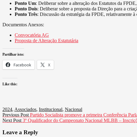
Ponto Um
: Deliberar sobre a alteração dos Estatutos da FPDE
Ponto Dois
: Deliberar sobre a proposta da Direção para a cr
Ponto Três
: Discussão da estratégia da FPDE, relativamente à
Documentos Anexos:
Convocatória AG
Proposta de Alteração Estatutária
Partilhar isto:
Facebook
X
Like this:
2024
,
Associados
,
Institucional
,
Nacional
Navegação
Previous
Previous Post
Partido Socialista promove a primeira Conferência Par
Next
post:
Next Post
3º Qualificador do Campeonato Nacional MLBB – Inscriçõ
de
post:
artigos
Leave a Reply