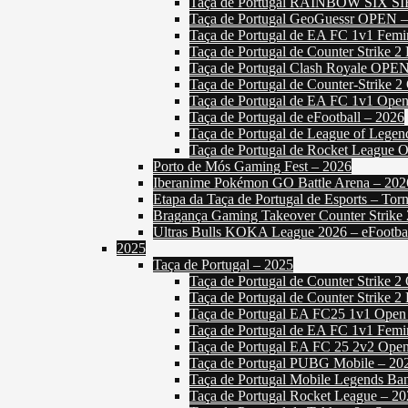
Taça de Portugal RAINBOW SIX S
Taça de Portugal GeoGuessr OPEN –
Taça de Portugal de EA FC 1v1 Femi
Taça de Portugal de Counter Strike 2
Taça de Portugal Clash Royale OPE
Taça de Portugal de Counter-Strike 
Taça de Portugal de EA FC 1v1 Open
Taça de Portugal de eFootball – 2026
Taça de Portugal de League of Lege
Taça de Portugal de Rocket League 
Porto de Mós Gaming Fest – 2026
Iberanime Pokémon GO Battle Arena – 202
Etapa da Taça de Portugal de Esports – T
Bragança Gaming Takeover Counter Strike
Ultras Bulls KOKA League 2026 – eFootba
2025
Taça de Portugal – 2025
Taça de Portugal de Counter Strike 2
Taça de Portugal de Counter Strike 2
Taça de Portugal EA FC25 1v1 Open
Taça de Portugal de EA FC 1v1 Femi
Taça de Portugal EA FC 25 2v2 Ope
Taça de Portugal PUBG Mobile – 20
Taça de Portugal Mobile Legends Ba
Taça de Portugal Rocket League – 2