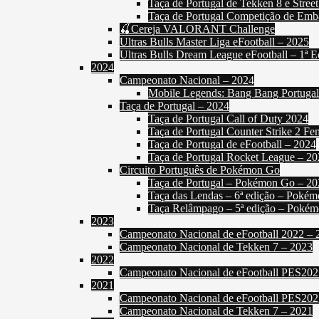
Taça de Portugal de Tekken 8 e Street
Taça de Portugal Competição de Emb
🍒Cereja VALORANT Challenge
Ultras Bulls Master Liga eFootball – 2025
Ultras Bulls Dream League eFootball – 1ª E
2024
Campeonato Nacional – 2024
Mobile Legends: Bang Bang Portuga
Taça de Portugal – 2024
Taça de Portugal Call of Duty 2024
Taça de Portugal Counter Strike 2 Fe
Taça de Portugal de eFootball – 2024
Taça de Portugal Rocket League – 2
Circuito Português de Pokémon Go
Taça de Portugal – Pokémon Go – 20
Taça das Lendas – 6ª edição – Poké
Taça Relâmpago – 5ª edição – Poké
2023
Campeonato Nacional de eFootball 2022 – 
Campeonato Nacional de Tekken 7 – 2023
2022
Campeonato Nacional de eFootball PES202
2021
Campeonato Nacional de eFootball PES202
Campeonato Nacional de Tekken 7 – 2021