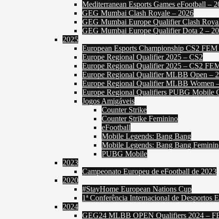
Mediterranean Esports Games eFootball – 
GEG Mumbai Clash Royale – 2026
GEG Mumbai Europe Qualifier Clash Roya
GEG Mumbai Europe Qualifier Dota 2 – 2
2025
European Esports Championship CS2 FEM
Europe Regional Qualifier 2025 – CS2
Europe Regional Qualifier 2025 – CS2 FE
Europe Regional Qualifier MLBB Open – 
Europe Regional Qualifier MLBB Women 
Europe Regional Qualifiers PUBG Mobile 
Jogos Amigáveis
Counter Strike
Counter Strike Feminino
eFootball
Mobile Legends: Bang Bang
Mobile Legends: Bang Bang Feminin
PUBG Mobile
2023
Campeonato Europeu de eFootball de 2023
2020
#StayHome European Nations Cup
1ª Conferência Internacional de Desportos E
2024
GEG24 MLBB OPEN Qualifiers 2024 – 