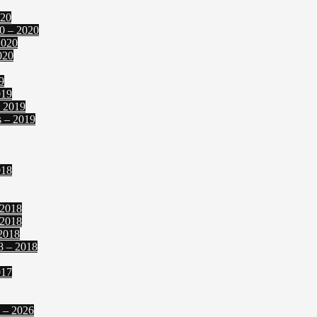
020
0 – 2020
2020
020
9
019
– 2019
s – 2019
018
 2018
 2018
2018
8 – 2018
017
 – 2026