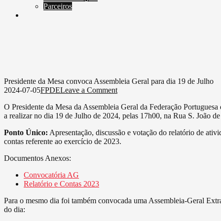
Parceiros
Contatos
Presidente da Mesa convoca Ass
on
2024-07-05
FPDE
Leave a Comment
Presidente
Scroll Down
da
Presidente da Mesa convoca Assembleia Geral para dia 19 de Julho
Mesa
on
2024-07-05
FPDE
Leave a Comment
convoca
Presidente
O Presidente da Mesa da Assembleia Geral da Federação Portuguesa 
Assembleia
da
a realizar no dia 19 de Julho de 2024, pelas 17h00, na Rua S. João d
Geral
Mesa
para
convoca
Ponto Único:
Apresentação, discussão e votação do relatório de ativi
dia
Assembleia
contas referente ao exercício de 2023.
19
Geral
de
para
Documentos Anexos:
Julho
dia
19
Convocatória AG
de
Relatório e Contas 2023
Julho
Para o mesmo dia foi também convocada uma Assembleia-Geral Extraord
do dia: