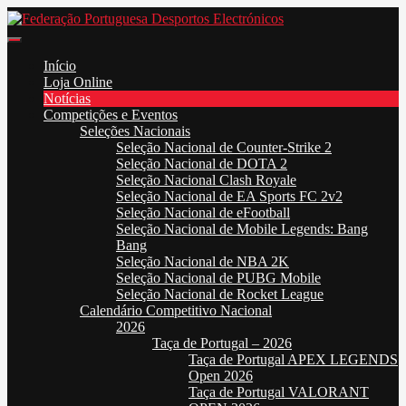
Skip
to
Federação Portuguesa Desportos Electrónicos
FPDE
content
Início
Loja Online
Notícias
Competições e Eventos
Seleções Nacionais
Seleção Nacional de Counter-Strike 2
Seleção Nacional de DOTA 2
Seleção Nacional Clash Royale
Seleção Nacional de EA Sports FC 2v2
Seleção Nacional de eFootball
Seleção Nacional de Mobile Legends: Bang
Bang
Seleção Nacional de NBA 2K
Seleção Nacional de PUBG Mobile
Seleção Nacional de Rocket League
Calendário Competitivo Nacional
2026
Taça de Portugal – 2026
Taça de Portugal APEX LEGENDS
Open 2026
Taça de Portugal VALORANT