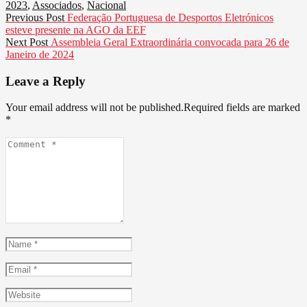
2023
,
Associados
,
Nacional
Navegação
Previous
Previous Post
Federação Portuguesa de Desportos Eletrónicos
post:
esteve presente na AGO da EEF
de
Next
Next Post
Assembleia Geral Extraordinária convocada para 26 de
artigos
post:
Janeiro de 2024
Leave a Reply
Your email address will not be published.Required fields are marked
*
Comment
*
Name
*
Email
*
Website