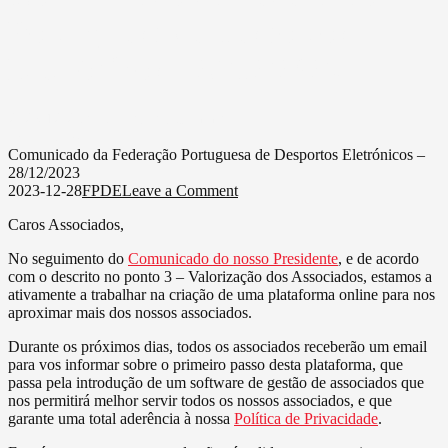
Portuguesa de Desportos
Eletrónicos – 28/12/2023
on
2023-12-28
FPDE
Leave a Comment
Comunicado
Scroll Down
da
Comunicado da Federação Portuguesa de Desportos Eletrónicos –
Federação
28/12/2023
Portuguesa
on
2023-12-28
FPDE
Leave a Comment
de
Comunicado
Caros Associados,
Desportos
da
Eletrónicos
Federação
No seguimento do
Comunicado do nosso Presidente
, e de acordo
–
Portuguesa
com o descrito no ponto 3 – Valorização dos Associados, estamos a
28/12/2023
de
ativamente a trabalhar na criação de uma plataforma online para nos
Desportos
aproximar mais dos nossos associados.
Eletrónicos
–
Durante os próximos dias, todos os associados receberão um email
28/12/2023
para vos informar sobre o primeiro passo desta plataforma, que
passa pela introdução de um software de gestão de associados que
nos permitirá melhor servir todos os nossos associados, e que
garante uma total aderência à nossa
Política de Privacidade
.