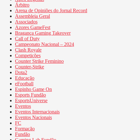
Árbitro
Arena de Opiniões do Jornal Record
Assembleia Geral
Associados
Azores GameFest
Bragança Gaming Takeover
Call of Duty
Campeonato Nacional – 2024
Clash Royale
Competições
Counter Strike Feminino
Counter-Strike
Dota2
Educação
eFootball
Espinho Game On
Esports Fundão
EsportsUniverse
Eventos
Eventos Internacionais
Eventos Nacionais
FC
Formação
Fundão
Gaming Lab Fundão