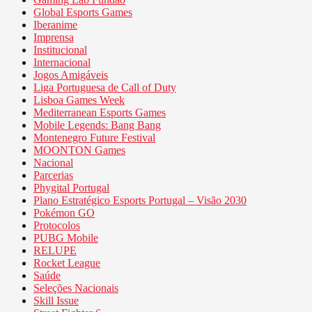
Global Esports Games
Iberanime
Imprensa
Institucional
Internacional
Jogos Amigáveis
Liga Portuguesa de Call of Duty
Lisboa Games Week
Mediterranean Esports Games
Mobile Legends: Bang Bang
Montenegro Future Festival
MOONTON Games
Nacional
Parcerias
Phygital Portugal
Plano Estratégico Esports Portugal – Visão 2030
Pokémon GO
Protocolos
PUBG Mobile
RELUPE
Rocket League
Saúde
Seleções Nacionais
Skill Issue