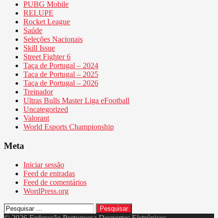
PUBG Mobile
RELUPE
Rocket League
Saúde
Seleções Nacionais
Skill Issue
Street Fighter 6
Taça de Portugal – 2024
Taça de Portugal – 2025
Taça de Portugal – 2026
Treinador
Ultras Bulls Master Liga eFootball
Uncategorized
Valorant
World Esports Championship
Meta
Iniciar sessão
Feed de entradas
Feed de comentários
WordPress.org
Pesquisar
por:
© 2026 Federação Portuguesa Desportos Eletrónicos