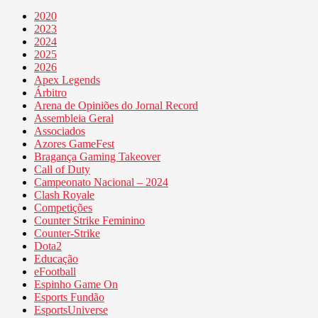
2020
2023
2024
2025
2026
Apex Legends
Árbitro
Arena de Opiniões do Jornal Record
Assembleia Geral
Associados
Azores GameFest
Bragança Gaming Takeover
Call of Duty
Campeonato Nacional – 2024
Clash Royale
Competições
Counter Strike Feminino
Counter-Strike
Dota2
Educação
eFootball
Espinho Game On
Esports Fundão
EsportsUniverse