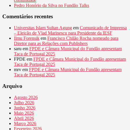
comunidade
Pedro Honório da Silva no Fundão Talks
Comentários recentes
Universitas Islam Sultan Agung
em
Comunicado de Imprensa
– Eleição de Vlad Marinescu para Presidente da IESF
Ilmu Forensik
em
Francisco Chilão Rocha nomeado para
Diretor para as Relações com Publishers
saru
em
FPDE e Câmara Municipal do Fundão apresentam
Taça de Portugal 2025
FPDE
em
FPDE e Câmara Municipal do Fundão apresentam
Taça de Portugal 2025
mrv
em
FPDE e Câmara Municipal do Fundão apresentam
Taça de Portugal 2025
Arquivo
Agosto 2026
Julho 2026
Junho 2026
Maio 2026
Abril 2026
Março 2026
Fevereiro 2026