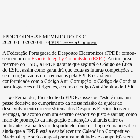
DO ESIC
on
2020-08-10
2020-08-10
FPDE
Leave a Comment
FPDE
Scroll Down
TORNA-
FPDE TORNA-SE MEMBRO DO ESIC
SE
on
2020-08-10
2020-08-10
FPDE
Leave a Comment
MEMBRO
FPDE
A Federação Portuguesa de Desportos Electrónicos (FPDE) tornou-
DO
TORNA-
se membro do
Esports Integrity Commission (ESIC)
. Ao tornar-se
ESIC
SE
membro do ESIC, a FPDE garante que seguirá o Código de Ética
MEMBRO
do ESIC, assim como garantirá que todas as futuras competições a
DO
serem organizadas ou licenciadas pela FPDE estará em
ESIC
conformidade com o Código Anti-Corrupção, o Código de Conduta
para Jogadores e Dirigentes, e com o Código Anti-Doping do ESIC.
Tiago Fernandes, Presidente da FPDE, disse que “este é mais um
passo decisive no cumprimento da nossa missão de ajudar ao
desenvolvimento do ecossistema dos Desportos Electrónicos em
Portugal, de acordo com um espírito desportivo justo e salutar, como
meio de promoção da integração e interação culturais entre os
praticantes e amantes do desporto eletrónico.” Tiago Fernandes disse
ainda que a FPDE está a estabelecer um Calendário Competitivo
Nacional, que será compost por uma multitude de competições em