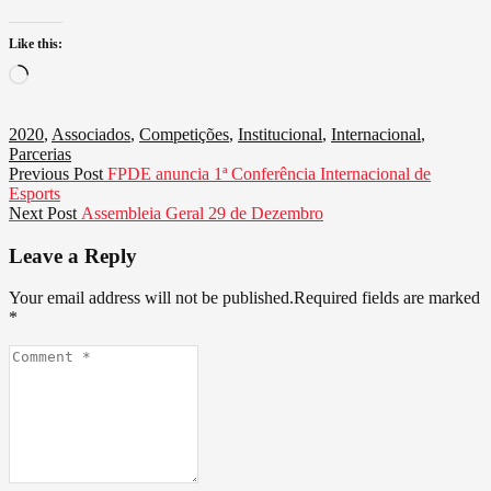
Like this:
Loading…
2020
,
Associados
,
Competições
,
Institucional
,
Internacional
,
Parcerias
Navegação
Previous
Previous Post
FPDE anuncia 1ª Conferência Internacional de
post:
Esports
de
Next
Next Post
Assembleia Geral 29 de Dezembro
artigos
post:
Leave a Reply
Your email address will not be published.Required fields are marked
*
Comment
*