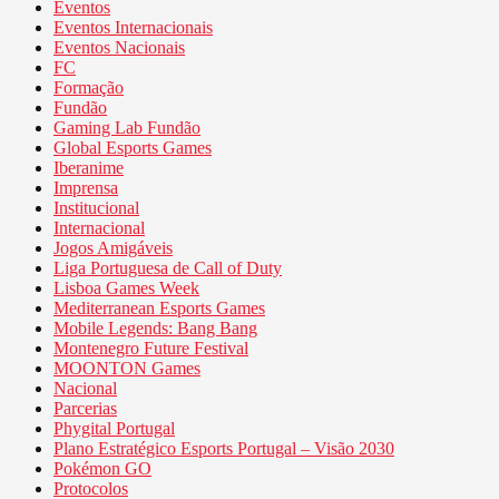
Eventos
Eventos Internacionais
Eventos Nacionais
FC
Formação
Fundão
Gaming Lab Fundão
Global Esports Games
Iberanime
Imprensa
Institucional
Internacional
Jogos Amigáveis
Liga Portuguesa de Call of Duty
Lisboa Games Week
Mediterranean Esports Games
Mobile Legends: Bang Bang
Montenegro Future Festival
MOONTON Games
Nacional
Parcerias
Phygital Portugal
Plano Estratégico Esports Portugal – Visão 2030
Pokémon GO
Protocolos