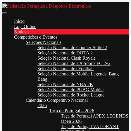
Skip
to
Federação Portuguesa Desportos Electrónicos
FPDE
content
Início
Loja Online
Notícias
Competições e Eventos
Seleções Nacionais
Seleção Nacional de Counter-Strike 2
Seleção Nacional de DOTA 2
Seleção Nacional Clash Royale
Seleção Nacional de EA Sports FC 2v2
Seleção Nacional de eFootball
Seleção Nacional de Mobile Legends: Bang
Bang
Seleção Nacional de NBA 2K
Seleção Nacional de PUBG Mobile
Seleção Nacional de Rocket League
Calendário Competitivo Nacional
2026
Taça de Portugal – 2026
Taça de Portugal APEX LEGENDS
Open 2026
Taça de Portugal VALORANT