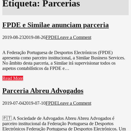
Etiqueta:
Parcerias
FPDE e Similae anunciam parceria
on
2019-08-23
2019-08-26
FPDE
Leave a Comment
FPDE
e
A Federação Portuguesa de Desportos Electrónicos (FPDE)
Similae
apresenta como parceiro institucional, a Similae Business Services.
anunciam
No âmbito desta parceria, a Similae irá supervisionar todos os
parceria
aspetos contabilísticos da FPDE e…
Read More
Parceria Abreu Advogados
on
2019-07-04
2019-07-10
FPDE
Leave a Comment
Parceria
Abreu
🇵🇹 A Sociedade de Advogados Abreu Abreu Advogados é
Advogados
parceiro institucional da Federação Portuguesa de Desportos
Electrónicos Federação Portuguesa de Desportos Electrónicos. Um