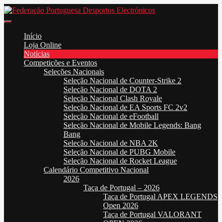
Skip
to
Federação Portuguesa Desportos Electrónicos
FPDE
content
Início
Loja Online
Notícias
Competições e Eventos
Seleções Nacionais
Seleção Nacional de Counter-Strike 2
Seleção Nacional de DOTA 2
Seleção Nacional Clash Royale
Seleção Nacional de EA Sports FC 2v2
Seleção Nacional de eFootball
Seleção Nacional de Mobile Legends: Bang
Bang
Seleção Nacional de NBA 2K
Seleção Nacional de PUBG Mobile
Seleção Nacional de Rocket League
Calendário Competitivo Nacional
2026
Taça de Portugal – 2026
Taça de Portugal APEX LEGENDS
Open 2026
Taça de Portugal VALORANT