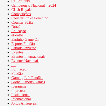
Call of Duty
Campeonato Nacional – 2024
Clash Royale
Competições
Counter Strike Feminino
Counter-Strike
Dota2
Educação
eFootball
Espinho Game On
Esports Fundão
EsportsUniverse
Eventos
Eventos Internacionais
Eventos Nacionais
FC
Formação
Fundão
Gaming Lab Fundão
Global Esports Games
Iberanime
Imprensa
Institucional
Internacional
Jogos Amigáveis