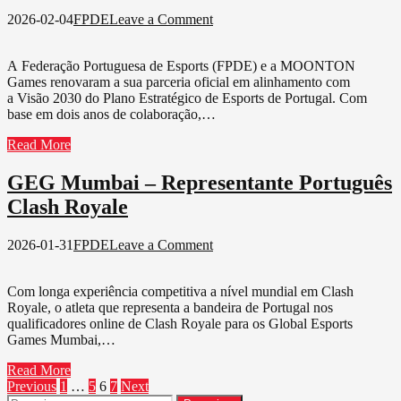
on
2026-02-04
FPDE
Leave a Comment
PARCERIA
RENOVADA:
A Federação Portuguesa de Esports (FPDE) e a MOONTON
FPDE
Games renovaram a sua parceria oficial em alinhamento com
e
a Visão 2030 do Plano Estratégico de Esports de Portugal. Com
Moonton
base em dois anos de colaboração,…
Games
Read More
GEG Mumbai – Representante Português
Clash Royale
on
2026-01-31
FPDE
Leave a Comment
GEG
Mumbai
Com longa experiência competitiva a nível mundial em Clash
–
Royale, o atleta que representa a bandeira de Portugal nos
Representante
qualificadores online de Clash Royale para os Global Esports
Português
Games Mumbai,…
Clash
Royale
Read More
Paginação
Previous
1
…
5
6
7
Next