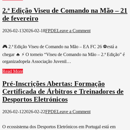
Entendimento
2.ª Edição Viseu de Comando na Mão – 21
de fevereiro
on
2026-02-13
2026-02-18
FPDE
Leave a Comment
2.ª
Edição
Viseu
🎮 2.ª Edição Viseu de Comando na Mão – EA FC 26 ⚽️está a
de
chegar 🔥 ⚡️ O torneio “Viseu de Comando na Mão – 2.ª Edição” é
Comando
organizadopela Associação Juvenil…
na
Mão
Read More
–
21
Pré-Inscrições Abertas: Formação
de
fevereiro
Certificada de Árbitros e Treinadores de
Desportos Eletrónicos
on
2026-02-12
2026-02-22
FPDE
Leave a Comment
Pré-
Inscrições
O ecossistema dos Desportos Eletrónicos em Portugal está em
Abertas: