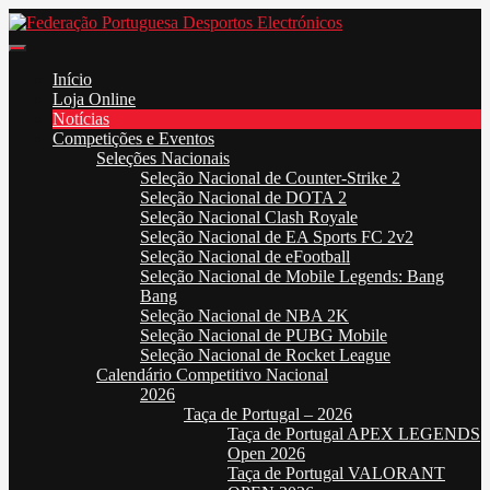
Skip
to
Federação Portuguesa Desportos Electrónicos
FPDE
content
Início
Loja Online
Notícias
Competições e Eventos
Seleções Nacionais
Seleção Nacional de Counter-Strike 2
Seleção Nacional de DOTA 2
Seleção Nacional Clash Royale
Seleção Nacional de EA Sports FC 2v2
Seleção Nacional de eFootball
Seleção Nacional de Mobile Legends: Bang
Bang
Seleção Nacional de NBA 2K
Seleção Nacional de PUBG Mobile
Seleção Nacional de Rocket League
Calendário Competitivo Nacional
2026
Taça de Portugal – 2026
Taça de Portugal APEX LEGENDS
Open 2026
Taça de Portugal VALORANT